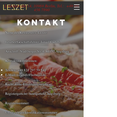
Lindenstraße 14, 10969 Berlin, Tel.:
+49 (0)
456 7890
Kontakt
Name des Restaurants: Lezzet
Inhaber/Geschäftsführer: Ismail Cadirli
Anschrift:
Stadtberger Str. 4, 86157 Augsburg
Kontaktinformationen:
Telefon:
+49 821 297 59 541
E-Mail:
i.cadirli@hotmail.de
Rechtsform: Einzelunternehmen
Registergericht: Amtsgericht Augsburg
Registernummer:
Umsatzsteuer-Identifikationsnummer: